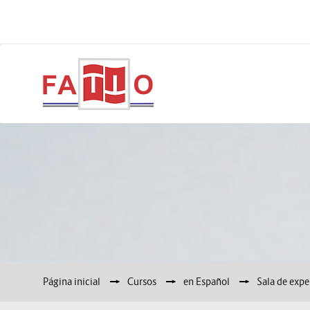
Página inicial
▶︎
Cursos
▶︎
en Español
▶︎
Sala de expe