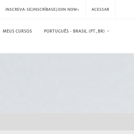
INSCREVA-SE|INSCRÍBASE|JOIN NOW<
ACESSAR
MEUS CURSOS
PORTUGUÊS - BRASIL ‎(PT_BR)‎