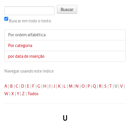
Buscar em todo o texto
Por ordem alfabética
Por categoria
por data de inserção
Navegar usando este índice
A
|
B
|
C
|
D
|
E
|
F
|
G
|
H
|
I
|
J
|
K
|
L
|
M
|
N
|
O
|
P
|
Q
|
R
|
S
|
T
|
U
|
V
|
W
|
X
|
Y
|
Z
|
Todos
U