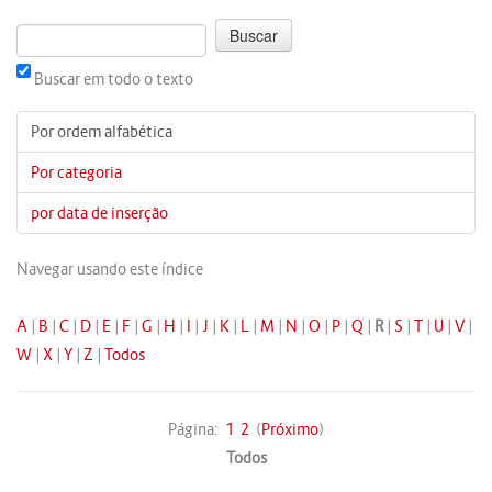
Buscar em todo o texto
Por ordem alfabética
Por categoria
por data de inserção
Navegar usando este índice
A
|
B
|
C
|
D
|
E
|
F
|
G
|
H
|
I
|
J
|
K
|
L
|
M
|
N
|
O
|
P
|
Q
|
R
|
S
|
T
|
U
|
V
|
W
|
X
|
Y
|
Z
|
Todos
Página:
1
2
(
Próximo
)
Todos