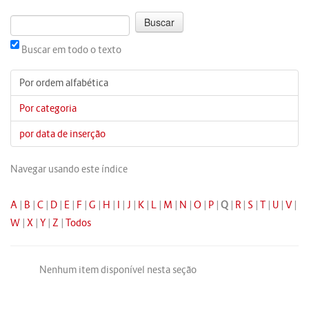
Buscar em todo o texto
Por ordem alfabética
Por categoria
por data de inserção
Navegar usando este índice
A
|
B
|
C
|
D
|
E
|
F
|
G
|
H
|
I
|
J
|
K
|
L
|
M
|
N
|
O
|
P
|
Q
|
R
|
S
|
T
|
U
|
V
|
W
|
X
|
Y
|
Z
|
Todos
Nenhum item disponível nesta seção