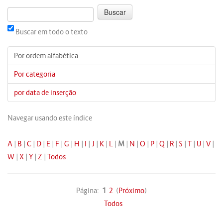
Buscar em todo o texto
Por ordem alfabética
Por categoria
por data de inserção
Navegar usando este índice
A
|
B
|
C
|
D
|
E
|
F
|
G
|
H
|
I
|
J
|
K
|
L
|
M
|
N
|
O
|
P
|
Q
|
R
|
S
|
T
|
U
|
V
|
W
|
X
|
Y
|
Z
|
Todos
Página:
1
2
(
Próximo
)
Todos