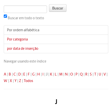
Buscar em todo o texto
Por ordem alfabética
Por categoria
por data de inserção
Navegar usando este índice
A
|
B
|
C
|
D
|
E
|
F
|
G
|
H
|
I
|
J
|
K
|
L
|
M
|
N
|
O
|
P
|
Q
|
R
|
S
|
T
|
U
|
V
|
W
|
X
|
Y
|
Z
|
Todos
J