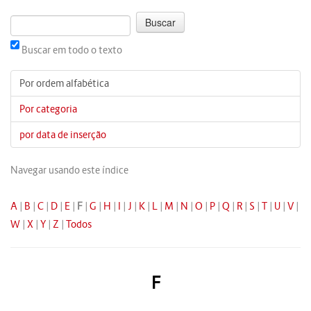
Buscar em todo o texto
Por ordem alfabética
Por categoria
por data de inserção
Navegar usando este índice
A
|
B
|
C
|
D
|
E
|
F
|
G
|
H
|
I
|
J
|
K
|
L
|
M
|
N
|
O
|
P
|
Q
|
R
|
S
|
T
|
U
|
V
|
W
|
X
|
Y
|
Z
|
Todos
F