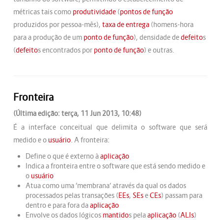
métricas tais como
produtividade
(
pontos de função
produzidos por pessoa-mês),
taxa de entrega
(homens-hora
para a produção de um
ponto de função
), densidade de
defeito
s
(
defeito
s encontrados por
ponto de função
) e outras.
Fronteira
(Última edição: terça, 11 Jun 2013, 10:48)
É a interface conceitual que delimita o software que será
medido e o
usuário
. A fronteira:
Define o que é externo à
aplicação
Indica a fronteira entre o software que está sendo medido e
o
usuário
Atua como uma ‘membrana’ através da qual os dados
processados pelas transações (
EEs
,
SEs
e
CEs
) passam para
dentro e para fora da
aplicação
Envolve os dados lógicos
mantido
s pela
aplicação
(
ALIs
)