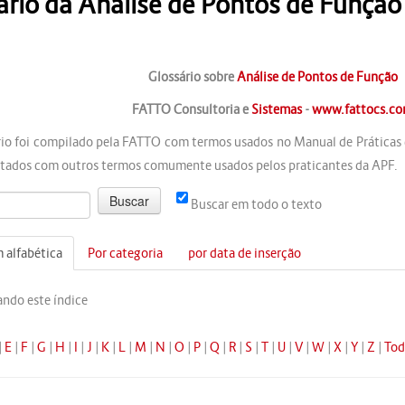
ário da Análise de Pontos de Função
Glossário sobre
Análise de Pontos de Função
FATTO Consultoria e
Sistemas
-
www.fattocs.c
rio foi compilado pela FATTO com termos usados no Manual de Práticas
ados com outros termos comumente usados pelos praticantes da APF.
Buscar em todo o texto
 alfabética
Por categoria
por data de inserção
ndo este índice
|
E
|
F
|
G
|
H
|
I
|
J
|
K
|
L
|
M
|
N
|
O
|
P
|
Q
|
R
|
S
|
T
|
U
|
V
|
W
|
X
|
Y
|
Z
|
Tod