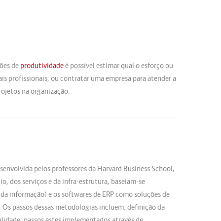
ções de
produtividade
é possível estimar qual o esforço ou
ais profissionais; ou contratar uma empresa para atender a
rojetos na organização.
envolvida pelos professores da Harvard Business School,
, dos serviços e da infra-estrutura, baseiam-se
da informação) e os softwares de ERP como soluções de
o. Os passos dessas metodologias incluem: definição da
ualidade; passos estes implementados através de