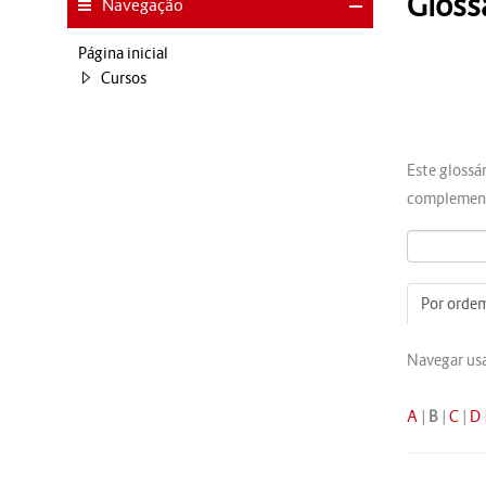
Gloss
Navegação
Página inicial
Cursos
Este glossá
complement
Por ordem
Navegar usa
A
|
B
|
C
|
D