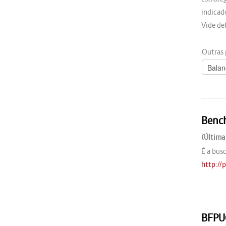
indicad
Vide de
Outras 
Benc
(Última
É a bus
http://
BFPU