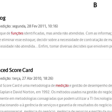
B
log
 edição: segunda, 28 Fev 2011, 10:16)
oque de
funções
identificadas, mas ainda não atendidas. Com as informa
e eliminar esse estoque; decidir sobre a necessidade de contratação de m
cessidade não atendida... Enfim, tomar diversas decisões que envolvem p
ced Score Card
 edição: terça, 27 Abr 2010, 18:26)
d Score Card é uma metodologia de
medição
e gestão de desempenho des
Kaplan e David Norton, em 1992. Os métodos usados na gestão do negócio
ente em metodologias consagradas que podem utilizar a TI (tecnologia 
relacionando-a à gerência de serviços e garantia de resultados do negóci
gia empresarial, gerência do negócio, gerência de serviços e gestão da q