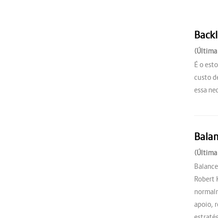
Back
(Última
É o est
custo d
essa ne
Balan
(Última
Balance
Robert 
normalm
apoio, 
estraté