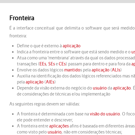
Fronteira
É a interface conceitual que delimita o software que será medid
fronteira:
Define o que é externo à
aplicação
Indica a fronteira entre o software que está sendo medido e o
u
Atua como uma ‘membrana’ através da qual os dados processad
transações (
EEs
,
SEs
e
CEs
) passam para dentro e para fora da
a
Envolve os dados lógicos
mantido
s pela
aplicação
(
ALIs
)
Auxilia na identificação dos dados lógicos referenciados mas n
pela
aplicação
(
AIEs
)
Depende da visão externa do negócio do
usuário
da
aplicação
. 
de considerações de técnicas e/ou implementação
As seguintes regras devem ser válidas:
A fronteira é determinada com base na
visão do usuário
. O foco
ele pode entender e descrever;
A fronteira entre
aplicações
afins é baseada em diferentes áreas
como visto pelo
usuário
, não em considerações técnicas;