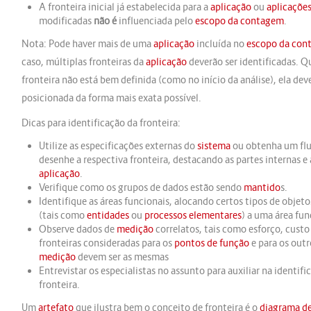
A fronteira inicial já estabelecida para a
aplicação
ou
aplicaçõe
modificadas
não é
influenciada pelo
escopo da contagem
.
Nota: Pode haver mais de uma
aplicação
incluída no
escopo da con
caso, múltiplas fronteiras da
aplicação
deverão ser identificadas. Q
fronteira não está bem definida (como no início da análise), ela deve
posicionada da forma mais exata possível.
Dicas para identificação da fronteira:
Utilize as especificações externas do
sistema
ou obtenha um fl
desenhe a respectiva fronteira, destacando as partes internas e 
aplicação
.
Verifique como os grupos de dados estão sendo
mantido
s.
Identifique as áreas funcionais, alocando certos tipos de objeto
(tais como
entidades
ou
processos elementares
) a uma área fun
Observe dados de
medição
correlatos, tais como esforço, custo
fronteiras consideradas para os
pontos de função
e para os outr
medição
devem ser as mesmas
Entrevistar os especialistas no assunto para auxiliar na identifi
fronteira.
Um
artefato
que ilustra bem o conceito de fronteira é o
diagrama d