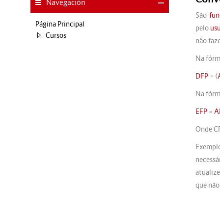
Navegación
São
fun
Página Principal
pelo
us
Cursos
não faz
Na fórm
DFP
= (
Na fórm
EFP
=
A
Onde CF
Exempl
necessá
atualiz
que não