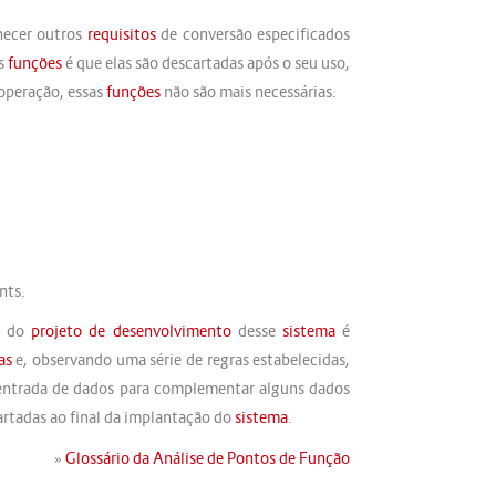
necer outros
requisitos
de conversão especificados
as
funções
é que elas são descartadas após o seu uso,
operação, essas
funções
não são mais necessárias.
nts.
e do
projeto de desenvolvimento
desse
sistema
é
as
e, observando uma série de regras estabelecidas,
entrada de dados para complementar alguns dados
rtadas ao final da implantação do
sistema
.
»
Glossário da Análise de Pontos de Função