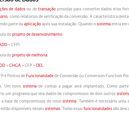
ções de dados
ou de
transação
providas para converter dados e/ou for
uário
, como relatórios de verificação da conversão. A característica dest
endo parte da
aplicação
após sua instalação. Quando o
sistema
entra em 
ula do
projeto de desenvolvimento
:
ADD
+ CFP)
ula do
projeto de melhoria
:
DD
+
CHGA
+ CFP +
DEL
P é Pontos de
Funcionalidade
de Conversão ou Conversion Function Poi
o: Um novo
sistema
de contas a pagar será implantado. Como part
rio um programa que leia dados de compromissos de dois outros
sistem
e a base de compromissos do novo
sistema
. Também é necessário uma 
 estão disponíveis nesses
sistemas
. Todas essas
funcionalidades
são desca