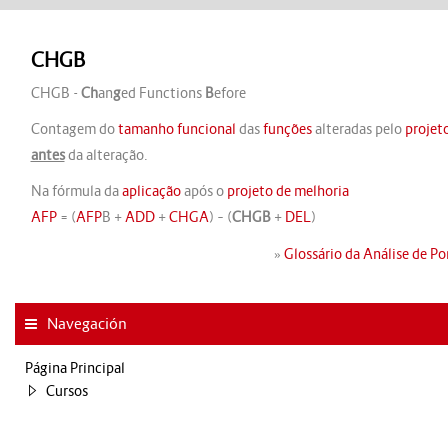
CHGB
CHGB -
Ch
an
g
ed Functions
B
efore
Contagem do
tamanho funcional
das
funções
alteradas pelo
projet
antes
da alteração.
Na fórmula da
aplicação
após o
projeto de melhoria
AFP
= (
AFP
B +
ADD
+
CHGA
) – (
CHGB
+
DEL
)
»
Glossário da Análise de P
Navegación
Página Principal
Cursos