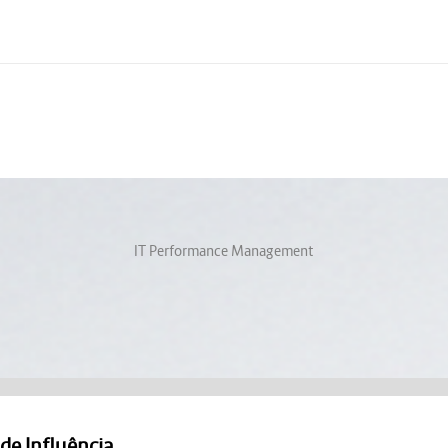
IT Performance Management
 de Influência