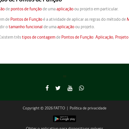
ção
de
pontos de função
de uma
aplicação
ou projeto em particular.
em de
Pontos de Função
é a atividade de aplicar as regras do método de
M
dir o
tamanho funcional
de uma
aplicação
ou projeto.
xistem três
tipos de contagem
de
Pontos de Função
:
Aplicação
,
Projeto
Copyright © 2026 FATTO
|
Política de privacidade
Obter o aplicativo para dispositivos móveis