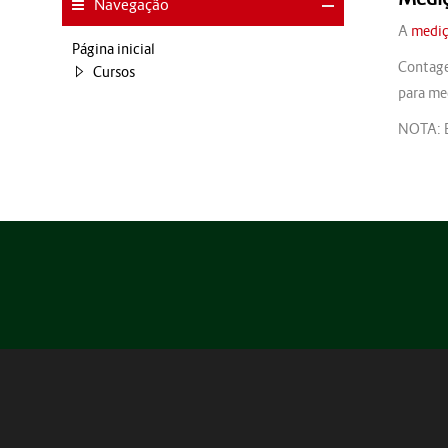
Navegação
A
medi
Página inicial
Contag
Cursos
para me
NOTA: E