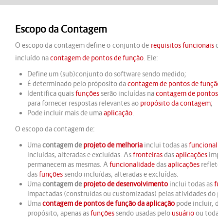
Escopo da Contagem
O escopo da contagem define o conjunto de
requisitos funcionais
incluído na
contagem de pontos de função
. Ele:
Define um (sub)conjunto do software sendo medido;
É determinado pelo próposito da
contagem de pontos de funçã
Identifica quais
funções
serão incluídas na
contagem de pontos
para fornecer respostas relevantes ao
propósito da contagem
;
Pode incluir mais de uma
aplicação
.
O escopo da contagem de:
Uma
contagem de
projeto de melhoria
inclui todas as
funcional
incluídas, alteradas e excluídas. As
fronteiras
das
aplicações
imp
permanecem as mesmas. A
funcionalidade
das
aplicações
refle
das
funções
sendo incluídas, alteradas e excluídas.
Uma
contagem de
projeto de desenvolvimento
inclui todas as
f
impactadas (construídas ou customizadas) pelas atividades do 
Uma
contagem de pontos de função da aplicação
pode incluir,
propósito, apenas as
funções
sendo usadas pelo
usuário
ou toda