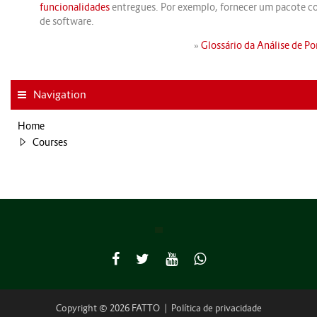
funcionalidades
entregues. Por exemplo, fornecer um pacote c
de software.
»
Glossário da Análise de P
Navigation
Home
Courses
Copyright © 2026 FATTO
|
Política de privacidade