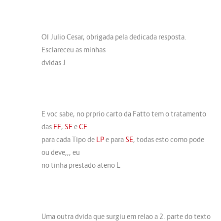
Ol Julio Cesar, obrigada pela dedicada resposta.
Esclareceu as minhas
dvidas J
E voc sabe, no prprio carto da Fatto tem o tratamento
das
EE
,
SE
e
CE
para cada Tipo de
LP
e para
SE
, todas esto como pode
ou deve,,, eu
no tinha prestado ateno L
Uma outra dvida que surgiu em relao a 2. parte do texto