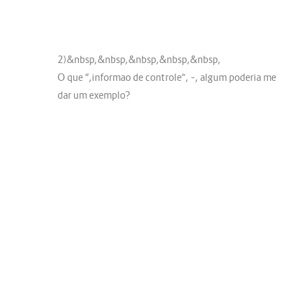
2)&nbsp,&nbsp,&nbsp,&nbsp,&nbsp,
O que “,informao de controle”, –, algum poderia me
dar um exemplo?