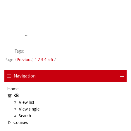
--
Tags:
Page: (
Previous
)
1
2
3
4
5
6
7
Navigation
Home
KB
View list
View single
Search
Courses