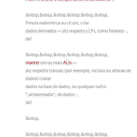
&nbsp,&nbsp,&nbsp,&nbsp,&nbsp,&nbsp,
frmula matemtica ou clculo, criar
dados derivados >> diz respeito s LPs, como falamos –,
ok!
&nbsp,&nbsp,&nbsp,&nbsp,&nbsp,&nbsp,
manter
um ou mais
ALIs
>>
diz respeito transao (por exemplo, incluso ou alterao de
dados) cravar
dados na base de dados, ou qualquer outro
“,armazenador”, de dados –,
ok!
&nbsp,
&nbsp,&nbsp,&nbsp,&nbsp,&nbsp,&nbsp,