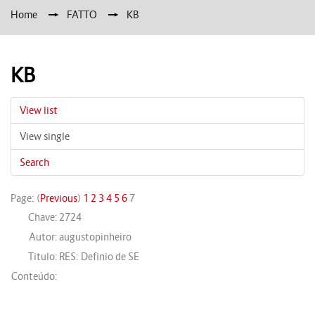
Home
→
FATTO
→
KB
KB
View list
View single
Search
Page: (
Previous
)
1
2
3
4
5
6
7
Chave:
2724
Autor:
augustopinheiro
Titulo:
RES: Definio de SE
Conteúdo: