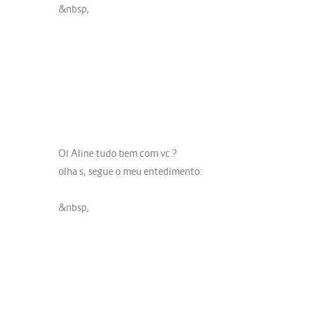
&nbsp,
Ol Aline tudo bem com vc ?
olha s, segue o meu entedimento:
&nbsp,