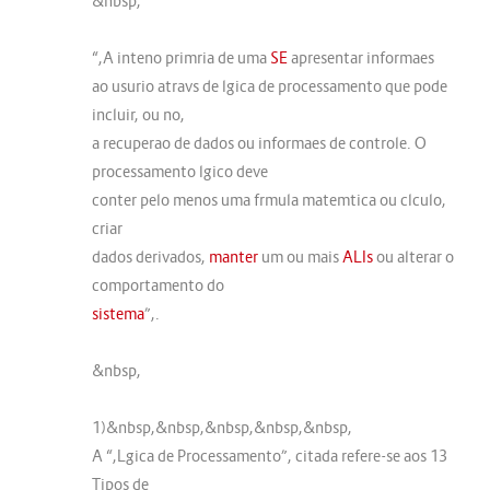
&nbsp,
“,A inteno primria de uma
SE
apresentar informaes
ao usurio atravs de lgica de processamento que pode
incluir, ou no,
a recuperao de dados ou informaes de controle. O
processamento lgico deve
conter pelo menos uma frmula matemtica ou clculo,
criar
dados derivados,
manter
um ou mais
ALIs
ou alterar o
comportamento do
sistema
”,.
&nbsp,
1)&nbsp,&nbsp,&nbsp,&nbsp,&nbsp,
A “,Lgica de Processamento”, citada refere-se aos 13
Tipos de