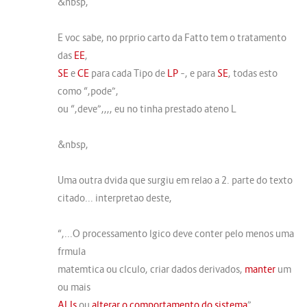
&nbsp,
E voc sabe, no prprio carto da Fatto tem o tratamento
das
EE
,
SE
e
CE
para cada Tipo de
LP
–, e para
SE
, todas esto
como “,pode”,
ou “,deve”,,,, eu no tinha prestado ateno L
&nbsp,
Uma outra dvida que surgiu em relao a 2. parte do texto
citado... interpretao deste,
“,...O processamento lgico deve conter pelo menos uma
frmula
matemtica ou clculo, criar dados derivados,
manter
um
ou mais
ALIs
ou
alterar o comportamento do sistema
”,.