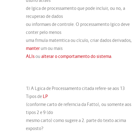
usurio atravs
de lgica de processamento que pode incluir, ou no, a
recuperao de dados
ou informaes de controle. O processamento lgico deve
conter pelo menos
uma frmula matemtica ou clculo, criar dados derivados,
manter
um ou mais
ALIs
ou
alterar o comportamento do sistema
.
1) A Lgica de Processamento citada refere-se aos 13
Tipos de
LP
(conforme carto de referncia da Fatto), ou somente aos
tipos 2 e 9 (do
mesmo carto) como sugere a 2. parte do texto acima
exposto?